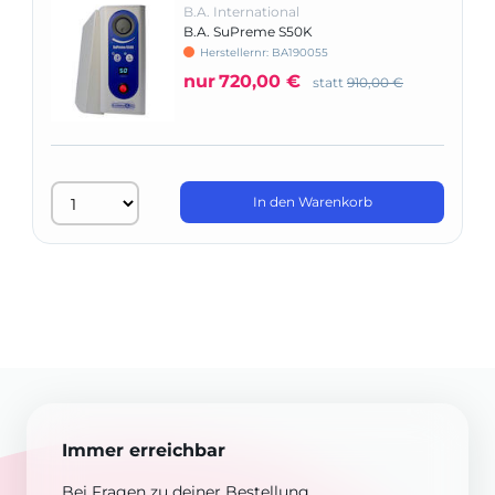
B.A. International
B.A. SuPreme S50K
Herstellernr: BA190055
nur
720,00 €
statt
910,00 €
In den Warenkorb
Immer erreichbar
Bei Fragen zu deiner Bestellung