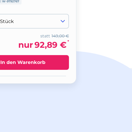
r:
W-9792767
statt
149,00 €
*
nur
92,89 €
In den Warenkorb