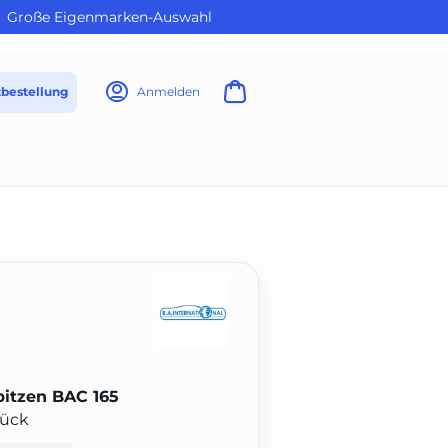
Große Eigenmarken-Auswahl
tbestellung
Anmelden
pitzen BAC 165
tück