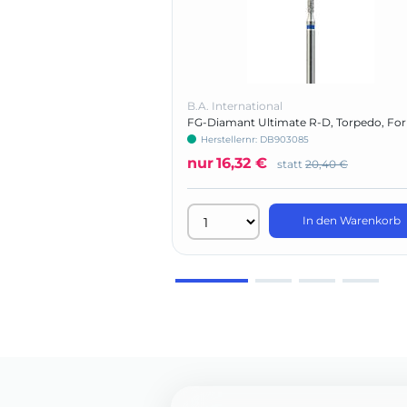
B.A. International
FG-Diamant Ultimate R-D, Torpedo, Fo
879
Herstellernr: DB903085
nur
16,32 €
statt
20,40 €
In den Warenkorb