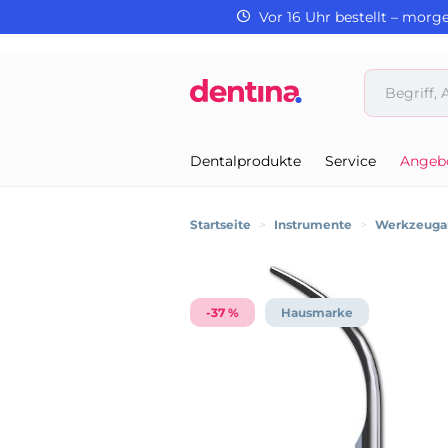
Vor 16 Uhr bestellt – morg
Dentalprodukte
Service
Angeb
Startseite
>
Instrumente
>
Werkzeugan
-37 %
Hausmarke