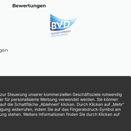
Bewertungen
ngen
chnung
SEPA-Lastschrift
Vorkasse