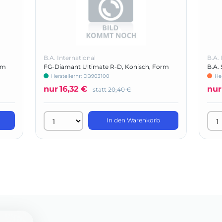
B.A. International
B.A. 
rm
FG-Diamant Ultimate R-D, Konisch, Form
B.A.
847KR
Herstellernr: DB903100
He
nur
16,32 €
nur
statt
20,40 €
In den Warenkorb