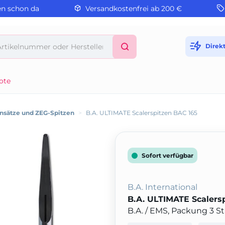
en schon da
Versandkostenfrei ab 200 €
Direk
ote
sätze und ZEG-Spitzen
>
B.A. ULTIMATE Scalerspitzen BAC 165
Sofort verfügbar
B.A. International
B.A. ULTIMATE Scalers
B.A. / EMS, Packung 3 S