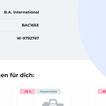
B.A. International
BAC165E
W-9792767
n für dich:
-20 %
Hausmarke
-2