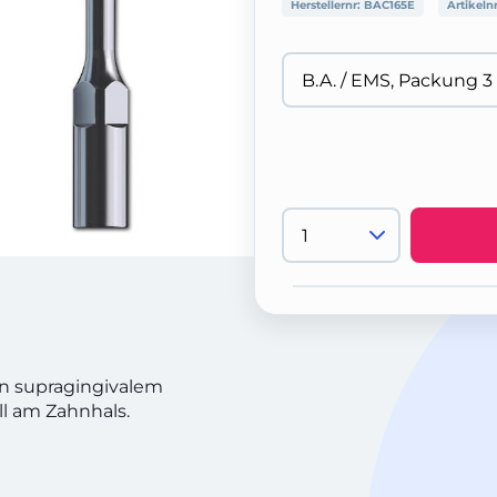
Herstellernr:
BAC165E
Artikeln
on supragingivalem
ll am Zahnhals.