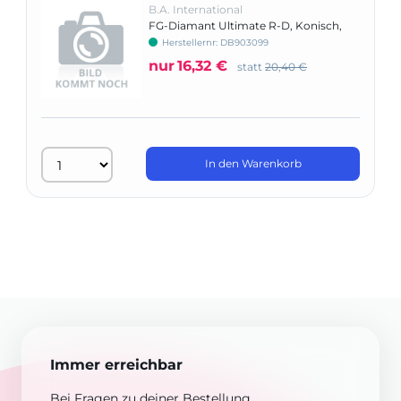
B.A. International
FG-Diamant Ultimate R-D, Konisch,
Form 847KR
Herstellernr: DB903099
nur
16,32 €
statt
20,40 €
In den Warenkorb
Immer erreichbar
Bei Fragen zu deiner Bestellung