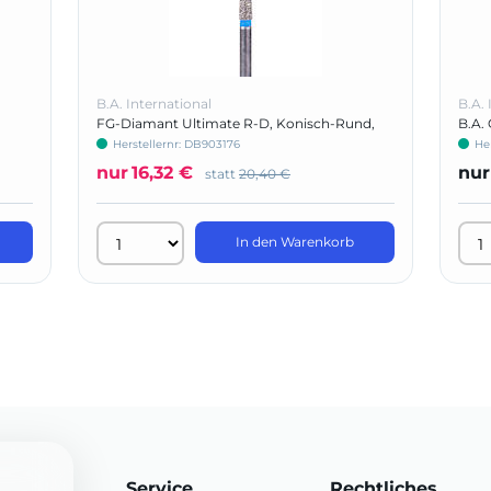
B.A. International
B.A. 
FG-Diamant Ultimate R-D, Konisch-Rund,
B.A.
Form 855
Herstellernr: DB903176
He
nur
16,32 €
nur
statt
20,40 €
In den Warenkorb
Service
Rechtliches