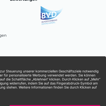
ngen
chnung
SEPA-Lastschrift
Vorkasse