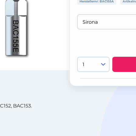
Herstellernr:
BAC155A
Artikeln
C152, BAC153.