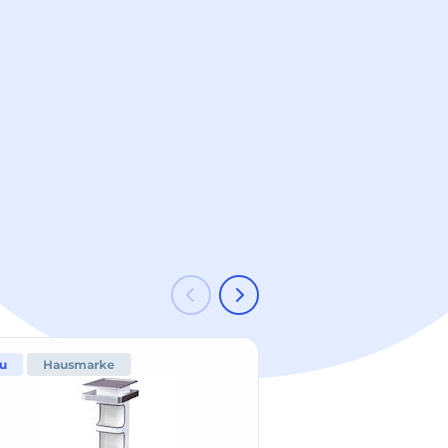
u
Hausmarke
-20 %
Hausmark