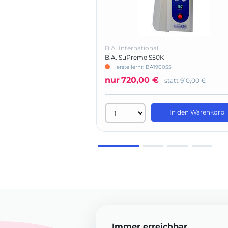
B.A. International
B.A. SuPreme S50K
Herstellernr: BA190055
nur
720,00 €
statt
910,00 €
In den Warenkorb
Immer erreichbar