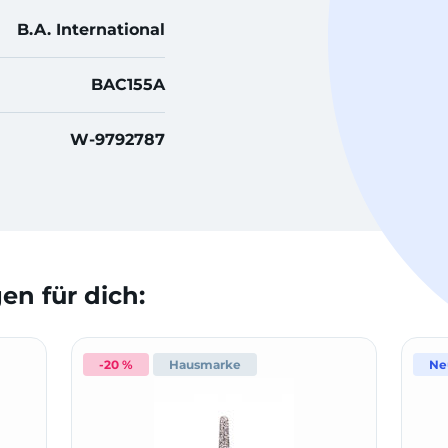
B.A. International
BAC155A
W-9792787
n für dich:
-20 %
Hausmarke
Ne