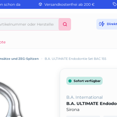
en schon da
Versandkostenfrei ab 200 €
Direk
ote
sätze und ZEG-Spitzen
>
B.A. ULTIMATE Endodontie Set BAC 155
Sofort verfügbar
B.A. International
B.A. ULTIMATE Endodon
Sirona