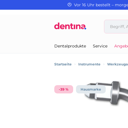
Vor 16 Uhr bestellt – morg
Dentalprodukte
Service
Angeb
Startseite
>
Instrumente
>
Werkzeugan
-39 %
Hausmarke