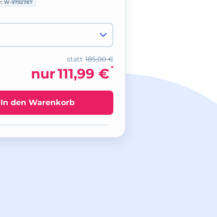
r:
W-9792787
statt
185,00 €
*
nur
111,99 €
In den Warenkorb