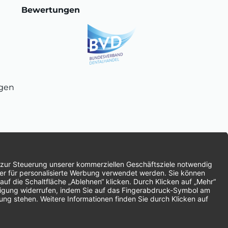
Bewertungen
ngen
chnung
SEPA-Lastschrift
Vorkasse