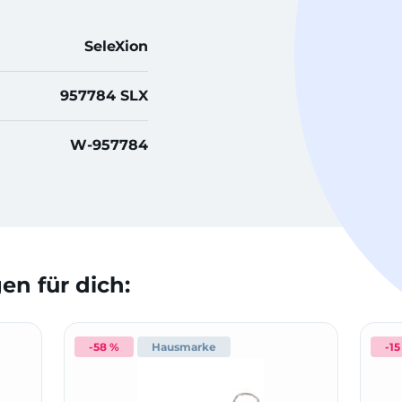
SeleXion
957784 SLX
W-957784
n für dich:
-58 %
Hausmarke
-15