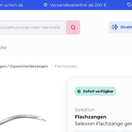
en schon da
Versandkostenfrei ab 200 €
Direk
ote
gen / Gipsschneidezangen
>
Flachzangen
Sofort verfügbar
SeleXion
Flachzangen
Selexion Flachzange geri