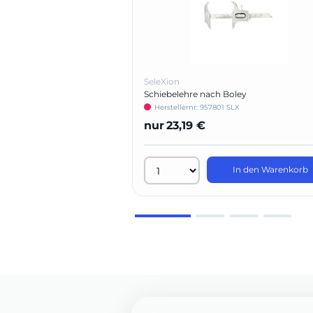
SeleXion
Schiebelehre nach Boley
Herstellernr: 957801 SLX
nur
23,19 €
In den Warenkorb