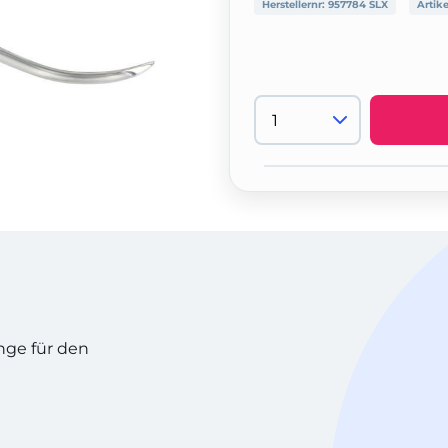
Herstellernr:
957784 SLX
Artik
nge für den