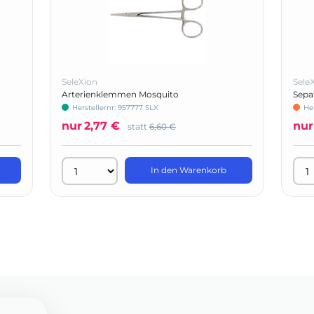
SeleXion
Sele
Arterienklemmen Mosquito
Sepa
Herstellernr: 957777 SLX
He
nur
2,77 €
nur
statt
6,60 €
In den Warenkorb