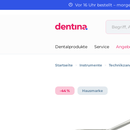
Vor 16 Uhr bestellt – morg
Dentalprodukte
Service
Angeb
Startseite
>
Instrumente
>
Technikzan
-44 %
Hausmarke