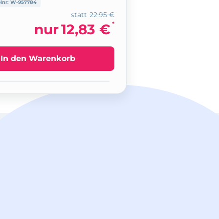
elnr:
W-957784
statt
22,95 €
*
nur
12,83 €
In den Warenkorb