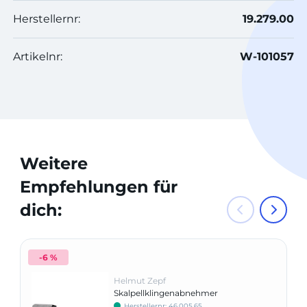
Herstellernr:
19.279.00
Artikelnr:
W-101057
Weitere
Empfehlungen für
dich:
-6 %
Helmut Zepf
Skalpellklingenabnehmer
Herstellernr: 46.005.65