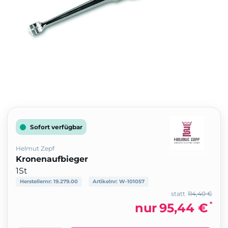
Sofort verfügbar
Helmut Zepf
Kronenaufbieger
1St
Herstellernr:
19.279.00
Artikelnr:
W-101057
statt
114,40 €
*
nur
95,44 €