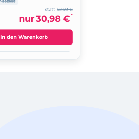
-8665663
statt
52,50 €
*
nur
30,98 €
In den Warenkorb