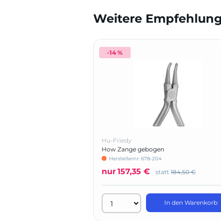
Weitere Empfehlunge
-14 %
Hu-Friedy
How Zange gebogen
Herstellernr: 678-204
nur
157,35 €
statt
184,50 €
In den Warenkorb