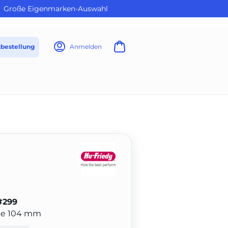
Große Eigenmarken-Auswahl
tbestellung
Anmelden
#299
nge 104 mm