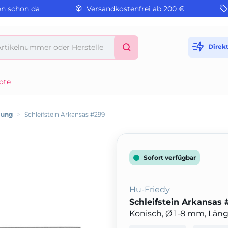
en schon da
Versandkostenfrei ab 200 €
Direk
ote
lung
>
Schleifstein Arkansas #299
Sofort verfügbar
Hu-Friedy
Schleifstein Arkansas 
Konisch, Ø 1-8 mm, Lä