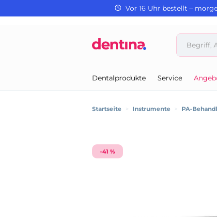
Vor 16 Uhr bestellt – morg
Dentalprodukte
Service
Angeb
Startseite
>
Instrumente
>
PA-Behand
-41 %