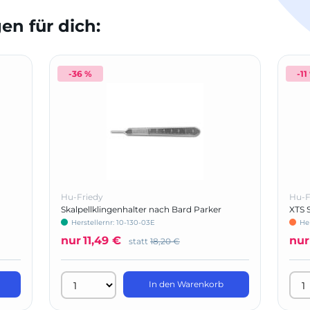
n für dich:
-36 %
-11
Hu-Friedy
Hu-F
Skalpellklingenhalter nach Bard Parker
XTS S
matt
Herstellernr: 10-130-03E
He
nur
11,49 €
nur
statt
18,20 €
In den Warenkorb