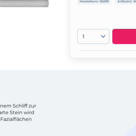
Herstellernr:
SS299
Artikelnr:
W
nem Schliff zur
rte Stein wird
Fazialflächen