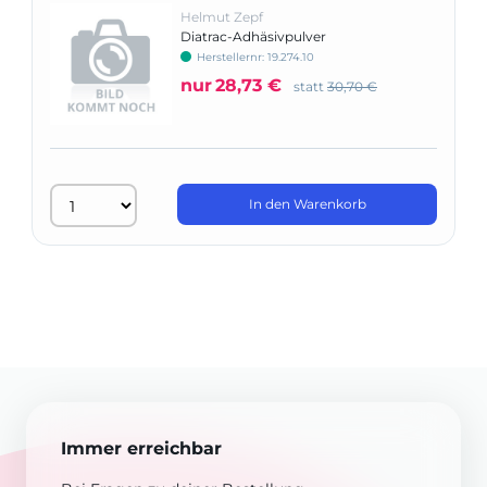
Helmut Zepf
Diatrac-Adhäsivpulver
Herstellernr: 19.274.10
nur
28,73 €
statt
30,70 €
In den Warenkorb
Immer erreichbar