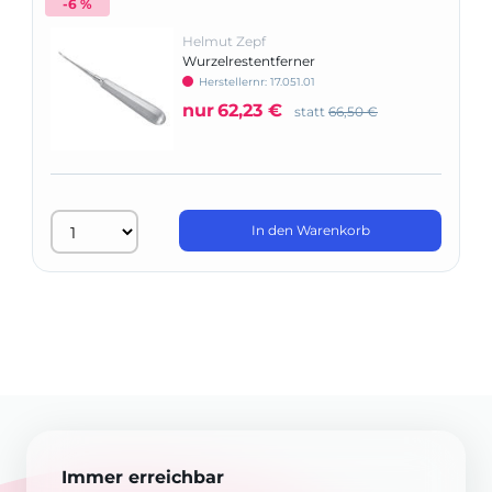
-6 %
Helmut Zepf
Wurzelrestentferner
Herstellernr: 17.051.01
nur
62,23 €
statt
66,50 €
In den Warenkorb
Immer erreichbar