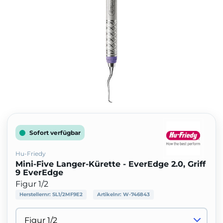
Sofort verfügbar
Hu-Friedy
Mini-Five Langer-Kürette - EverEdge 2.0, Griff
9 EverEdge
Figur 1/2
Herstellernr:
SL1/2MF9E2
Artikelnr:
W-746843