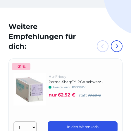
Weitere
Empfehlungen für
dich:
-21 %
Hu-Friedy
Perma-Sharp™, PGA schwarz -
Nadeltyp C-6
Herstellernr: PSN397V
nur
62,52 €
statt
79,60 €
In den Warenkorb