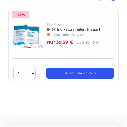
-21 %
Hu-Friedy
IMS® Indikatorstreifen, Klasse 1
Herstellernr: IMS-1240
nur
39,59 €
statt
50,40 €
In den Warenkorb