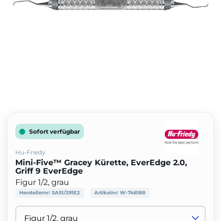
Sofort verfügbar
Hu-Friedy
Mini-Five™ Gracey Kürette, EverEdge 2.0,
Griff 9 EverEdge
Figur 1/2, grau
Herstellernr:
SAS1/291E2
Artikelnr:
W-746188