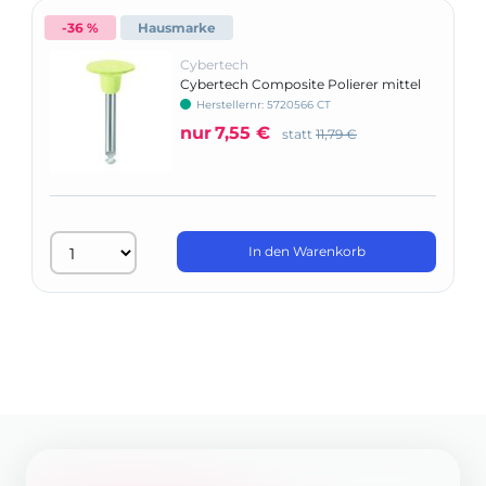
-36 %
Hausmarke
Cybertech
Cybertech Composite Polierer mittel
Herstellernr: 5720566 CT
nur
7,55 €
statt
11,79 €
In den Warenkorb