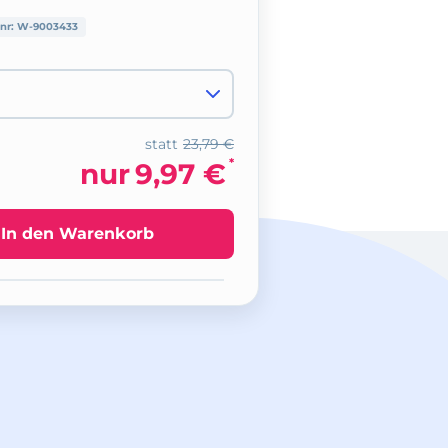
lnr:
W-9003433
statt
23,79 €
*
nur
9,97 €
In den Warenkorb