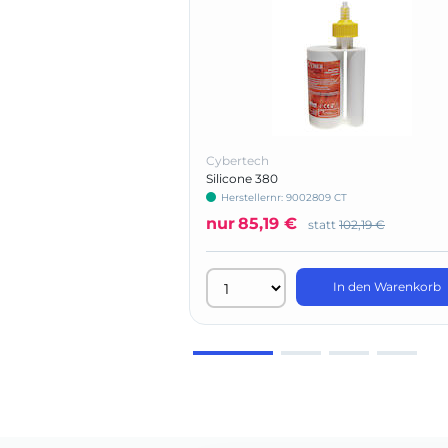
Cybertech
Silicone 380
Herstellernr: 9002809 CT
nur
85,19 €
statt
102,19 €
In den Warenkorb