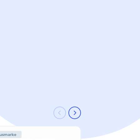
usmarke
-66 %
Hausmark