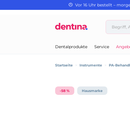
Vor 16 Uhr bestellt – morg
Dentalprodukte
Service
Angeb
Startseite
>
Instrumente
>
PA-Behand
-58 %
Hausmarke