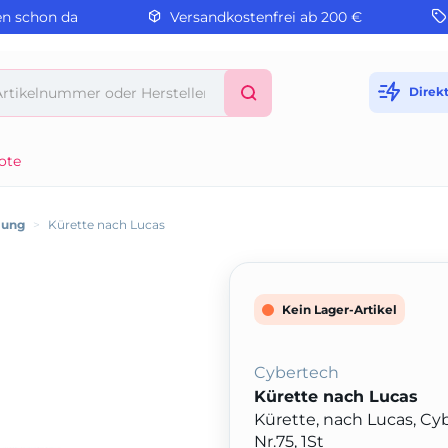
en schon da
Versandkostenfrei ab 200 €
Direk
ote
lung
>
Kürette nach Lucas
Kein Lager-Artikel
Cybertech
Kürette nach Lucas
Kürette, nach Lucas, Cyb
Nr.75, 1St