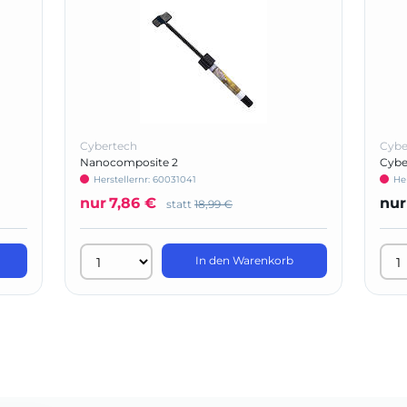
Cybertech
Cybe
Nanocomposite 2
Cybe
Herstellernr: 60031041
He
nur
7,86 €
nur
statt
18,99 €
In den Warenkorb