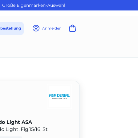
Große Eigenmarken-Auswahl
tbestellung
Anmelden
do Light ASA
 Light, Fig.15/16, St