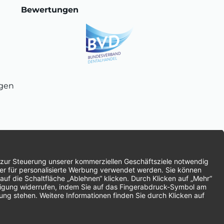
Bewertungen
ngen
chnung
SEPA-Lastschrift
Vorkasse