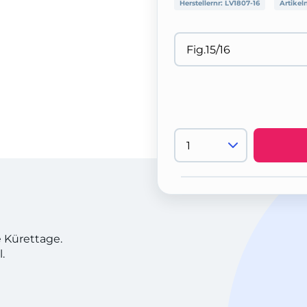
Herstellernr:
LV1807-16
Artikel
e Kürettage.
.