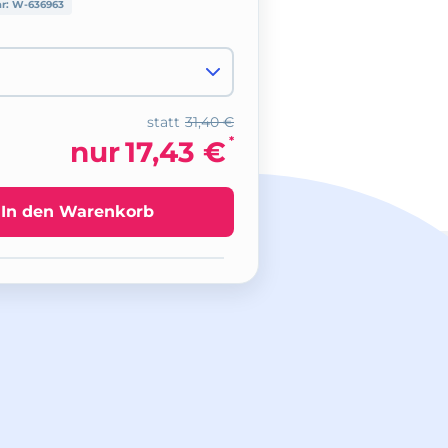
nr:
W-636963
statt
31,40 €
*
nur
17,43 €
In den Warenkorb