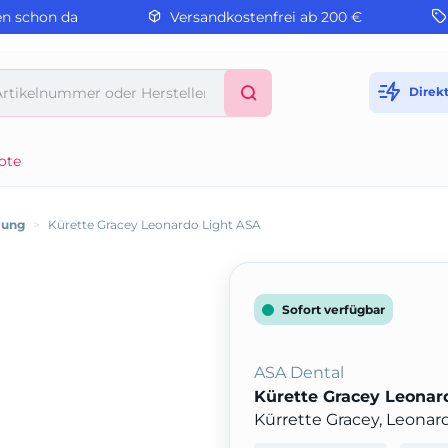
en schon da
Versandkostenfrei ab 200 €
Direk
ote
lung
>
Kürette Gracey Leonardo Light ASA
Sofort verfügbar
ASA Dental
Kürette Gracey Leonar
Kürrette Gracey, Leonardo