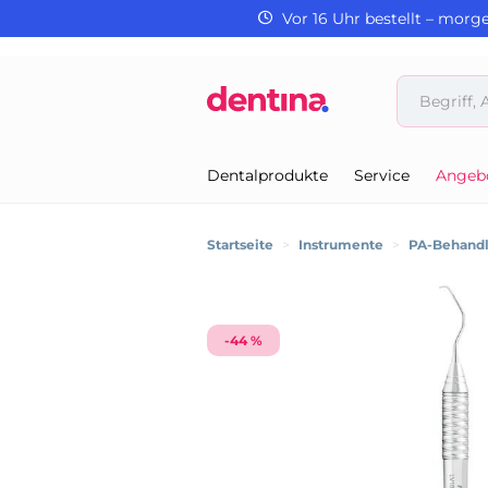
Vor 16 Uhr bestellt – morg
Dentalprodukte
Service
Angeb
Startseite
>
Instrumente
>
PA-Behand
-44 %