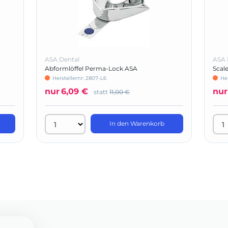
ASA Dental
ASA 
Abformlöffel Perma-Lock ASA
Scal
Herstellernr: 2807-L6
He
nur
6,09 €
nur
statt
11,00 €
In den Warenkorb