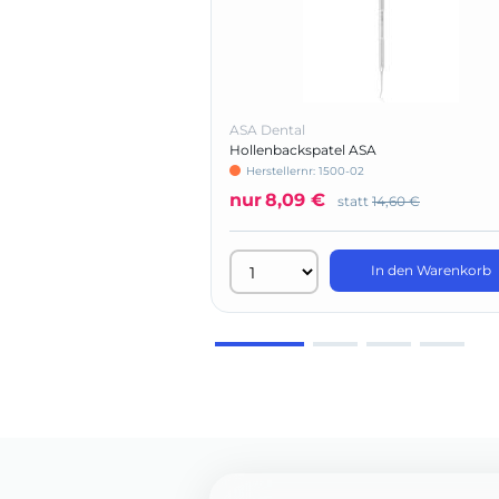
ASA Dental
Hollenbackspatel ASA
Herstellernr: 1500-02
nur
8,09 €
statt
14,60 €
In den Warenkorb