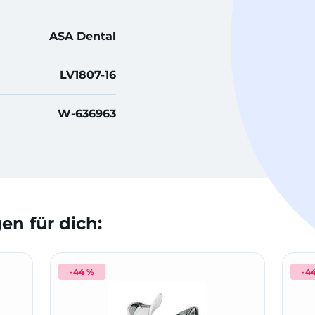
ASA Dental
LV1807-16
W-636963
n für dich:
-44 %
-4