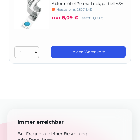
Abformlöffel Perma-Lock, partiell ASA
Herstellernr: 2807-L4D
nur
6,09 €
statt
11,00 €
In den Warenkorb
Immer erreichbar
Bei Fragen zu deiner Bestellung