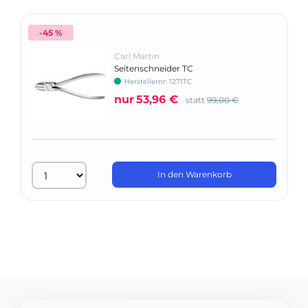
-45 %
Carl Martin
Seitenschneider TC
Herstellernr: 1271TC
nur
53,96 €
statt
99,00 €
In den Warenkorb