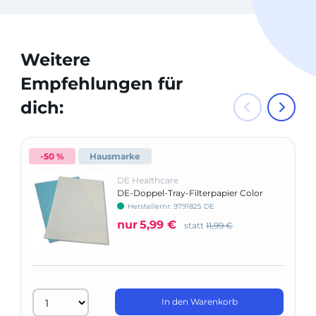
Weitere
Empfehlungen für
dich:
-50 %
Hausmarke
DE Healthcare
DE-Doppel-Tray-Filterpapier Color
Herstellernr: 9791825 DE
nur
5,99 €
statt
11,99 €
In den Warenkorb