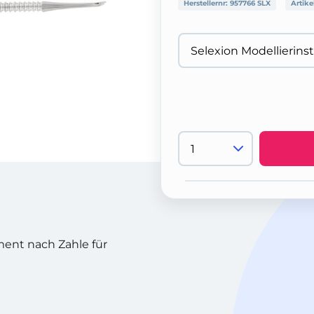
Herstellernr:
957766 SLX
Artike
ent nach Zahle für