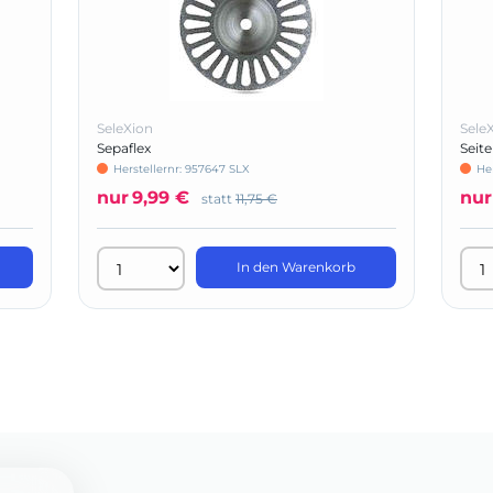
SeleXion
Sele
Sepaflex
Seit
Herstellernr: 957647 SLX
He
nur
9,99 €
nur
statt
11,75 €
In den Warenkorb