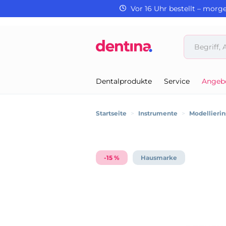
Vor 16 Uhr bestellt – morg
Dentalprodukte
Service
Angeb
Startseite
>
Instrumente
>
Modellieri
-15 %
Hausmarke