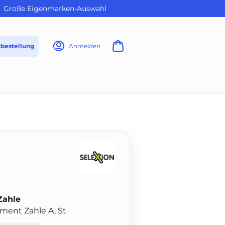
Große Eigenmarken-Auswahl
tbestellung
Anmelden
Zahle
ument Zahle A, St