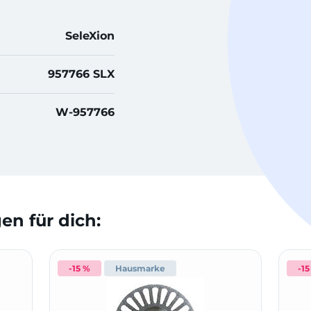
SeleXion
957766 SLX
W-957766
n für dich:
-15 %
Hausmarke
-15