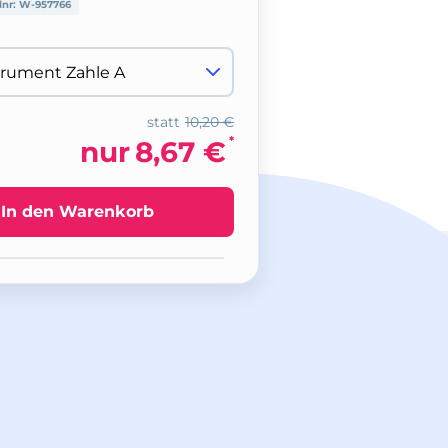
lnr:
W-957766
statt
10,20 €
*
nur
8,67 €
In den Warenkorb