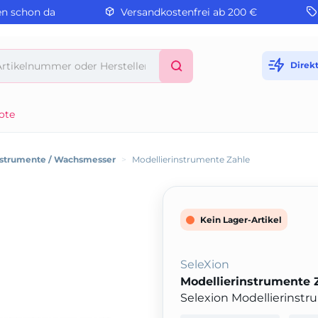
en schon da
Versandkostenfrei ab 200 €
Direk
ote
nstrumente / Wachsmesser
>
Modellierinstrumente Zahle
Kein Lager-Artikel
SeleXion
Modellierinstrumente 
Selexion Modellierinstr