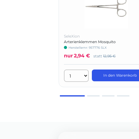
SeleXion
Arterienklemmen Mosquito
Herstellernr: 957776 SLX
nur
2,94 €
statt
12,95 €
In den Warenkorb