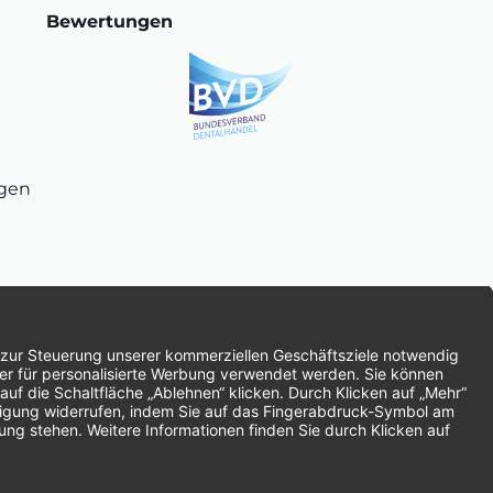
Bewertungen
ngen
chnung
SEPA-Lastschrift
Vorkasse