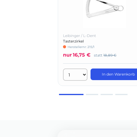
Leibinger / L-Dent
Tasterzirkel
Herstellernr: 215/1
nur
16,75 €
statt
18,89 €
In den Warenkorb