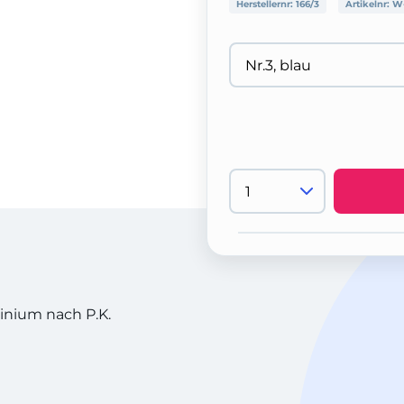
Herstellernr:
166/3
Artikelnr:
W
nium nach P.K.