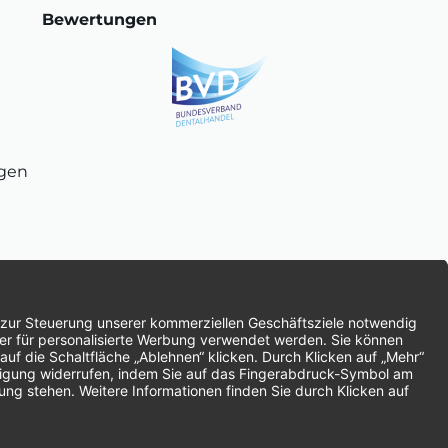
Bewertungen
ngen
chnung
SEPA-Lastschrift
Vorkasse