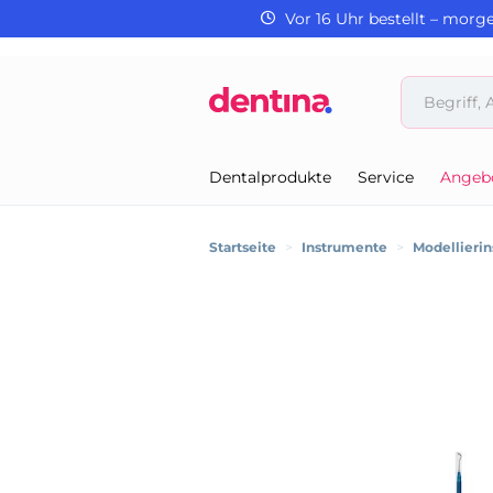
Vor 16 Uhr bestellt – morg
Dentalprodukte
Service
Angeb
Startseite
>
Instrumente
>
Modellieri