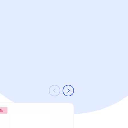
 %
-11 %