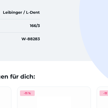
Leibinger / L-Dent
166/3
W-88283
n für dich:
-11 %
-11