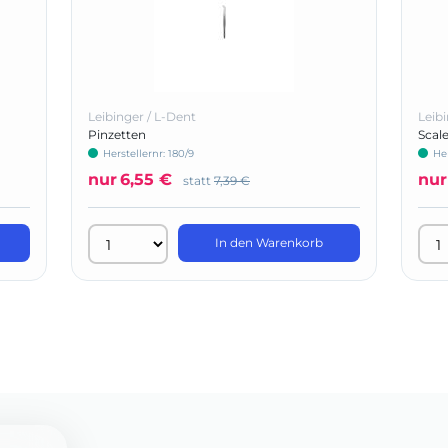
Leibinger / L-Dent
Leibi
Pinzetten
Scale
Herstellernr: 180/9
Her
nur
6,55 €
nur
statt
7,39 €
In den Warenkorb