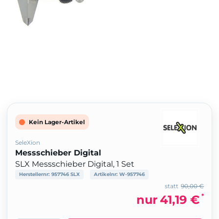
Kein Lager-Artikel
SeleXion
Messschieber Digital
SLX Messschieber Digital, 1 Set
Herstellernr:
957746 SLX
Artikelnr:
W-957746
statt
90,00 €
*
nur
41,19 €