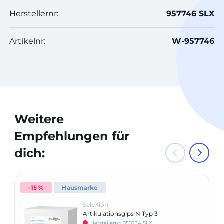
Herstellernr:
957746 SLX
Artikelnr:
W-957746
Weitere
Empfehlungen für
dich:
-15 %
Hausmarke
SeleXion
Artikulationsgips N Typ 3
Herstellernr: 959234 SLX