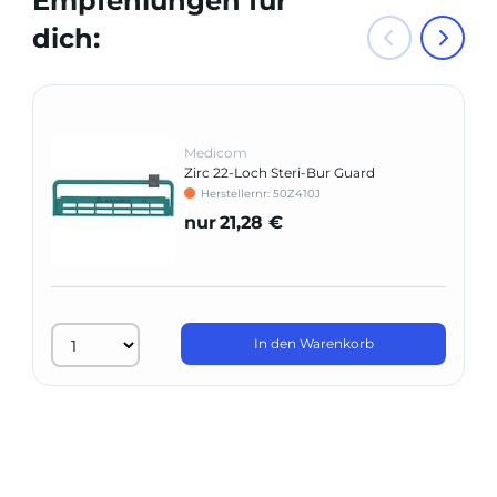
Empfehlungen für
dich:
Medicom
Zirc 22-Loch Steri-Bur Guard
Herstellernr: 50Z410J
nur
21,28 €
In den Warenkorb