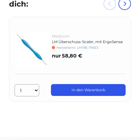
dich:
Medicom
LM Überschuss-Scaler, mit ErgoSense
Griff
Herstellernr: LM785-795ES
nur
58,80 €
In den Warenkorb