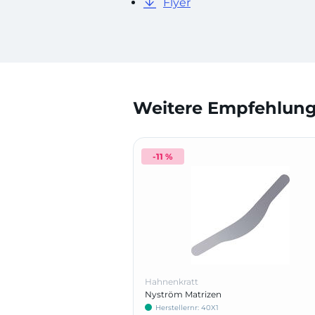
Flyer
Weitere Empfehlunge
-11 %
Hahnenkratt
Nyström Matrizen
Herstellernr: 40X1