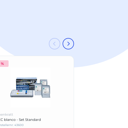
2 %
-6 %
enkratt
Hahnenkratt
C blanco - Set Standard
Matrizenspanner nach I
rstellernr: 43600
Herstellernr: 12