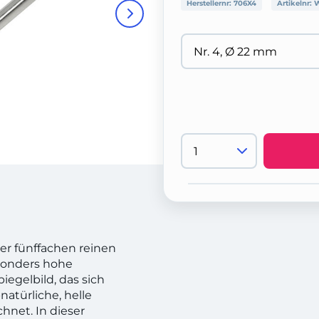
Herstellernr:
706X4
Artikelnr:
W
er fünffachen reinen
esonders hohe
piegelbild, das sich
natürliche, helle
chnet. In dieser