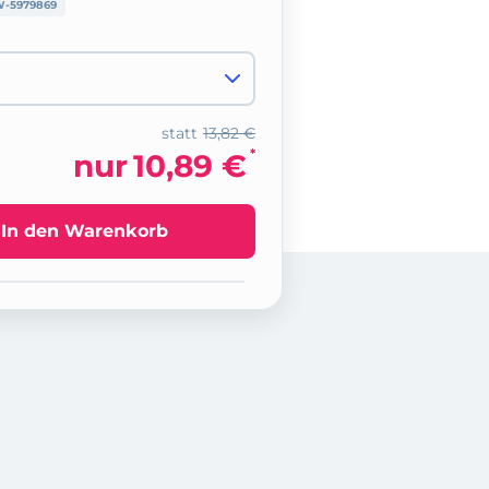
-5979869
statt
13,82 €
*
nur
10,89 €
In den Warenkorb