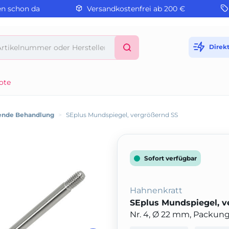
en schon da
Versandkostenfrei ab 200 €
Direk
ote
ende Behandlung
>
SEplus Mundspiegel, vergrößernd SS
Sofort verfügbar
Hahnenkratt
SEplus Mundspiegel, v
Nr. 4, Ø 22 mm, Packung