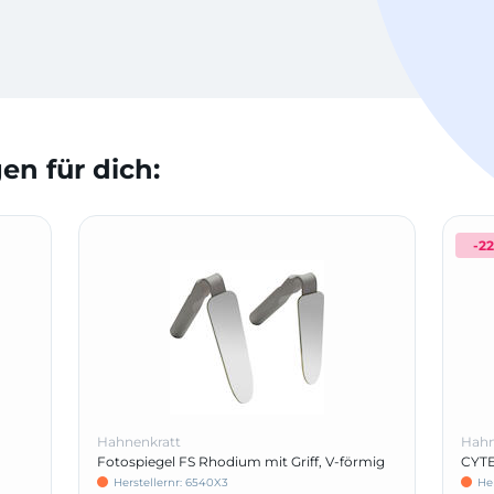
n für dich:
-2
Hahnenkratt
Hahn
Fotospiegel FS Rhodium mit Griff, V-förmig
CYTE
Herstellernr: 6540X3
He