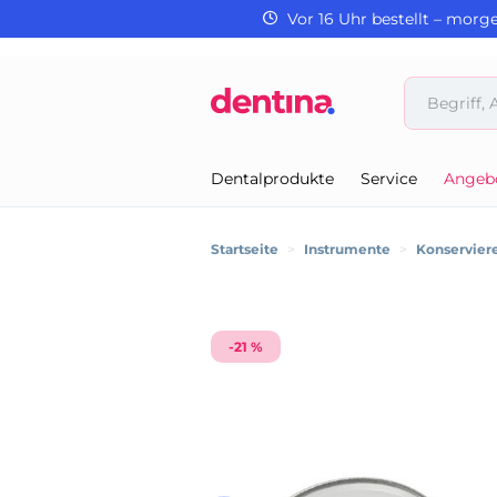
Vor 16 Uhr bestellt – morg
Dentalprodukte
Service
Angeb
Startseite
>
Instrumente
>
Konservier
-21 %