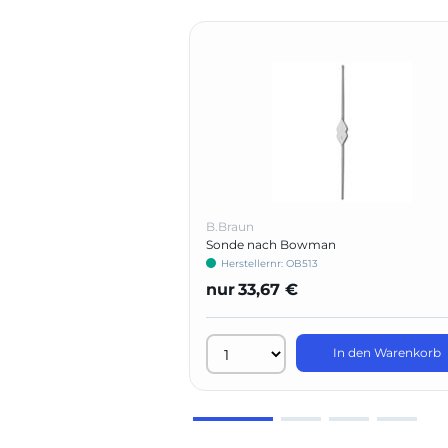
B.Braun
Sonde nach Bowman
Herstellernr: OB513
nur
33,67 €
In den Warenkorb