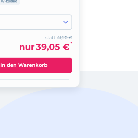
:
W-120580
statt
41,20 €
*
nur
39,05 €
In den Warenkorb