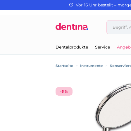
Vor 16 Uhr bestellt – morg
Dentalprodukte
Service
Angeb
Startseite
>
Instrumente
>
Konservier
-5 %