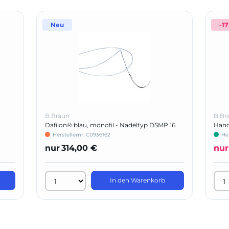
Neu
-17
B.Braun
B.Br
Dafilon® blau, monofil - Nadeltyp DSMP 16
Hand
Herstellernr: C0936162
Her
nur
314,00 €
nur
In den Warenkorb