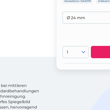
Herstellernr:
DA037R
Artikelnr
 bei mittleren
Standardbehandlungen
ahnreinigung.
fes Spiegelbild
issen, hervorragend