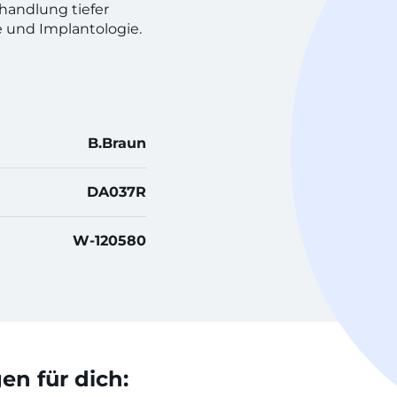
handlung tiefer
e und Implantologie.
B.Braun
DA037R
W-120580
n für dich: