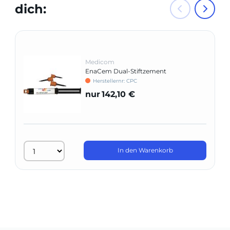
dich:
Medicom
EnaCem Dual-Stiftzement
Herstellernr: CPC
nur
142,10 €
In den Warenkorb