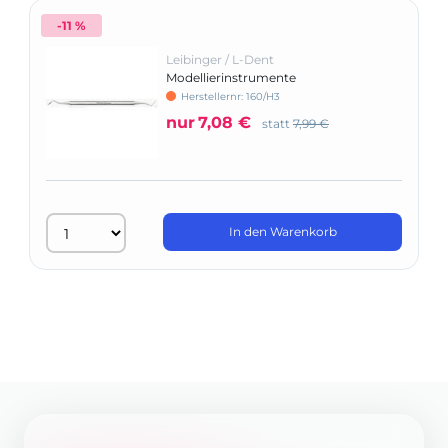
-11 %
Leibinger / L-Dent
Modellierinstrumente
Herstellernr: 160/H3
nur
7,08 €
statt
7,99 €
In den Warenkorb