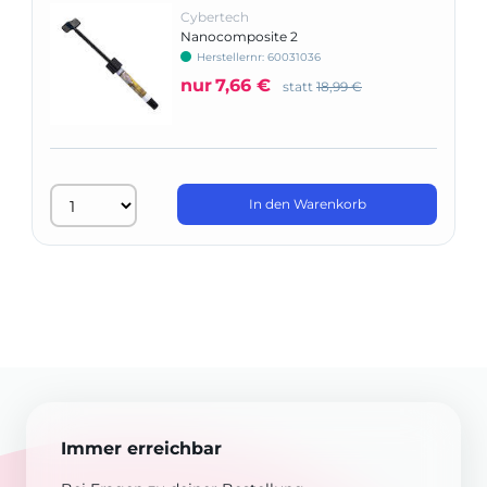
Cybertech
Nanocomposite 2
Herstellernr: 60031036
nur
7,66 €
statt
18,99 €
In den Warenkorb
Immer erreichbar