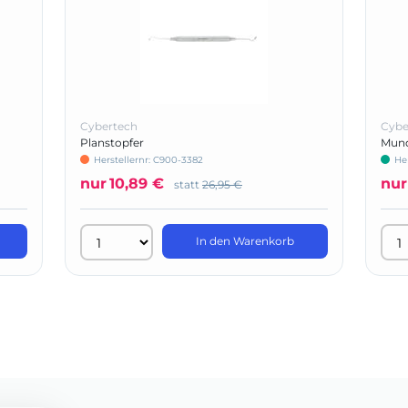
Cybertech
Cybe
Planstopfer
Mund
Herstellernr: C900-3382
He
nur
10,89 €
nur
statt
26,95 €
In den Warenkorb