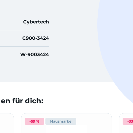
Cybertech
C900-3424
W-9003424
n für dich:
-59 %
Hausmarke
-3