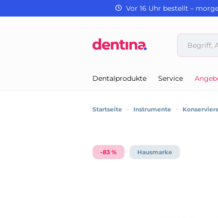
Vor 16 Uhr bestellt – morg
Dentalprodukte
Service
Angeb
Startseite
>
Instrumente
>
Konservier
-83 %
Hausmarke