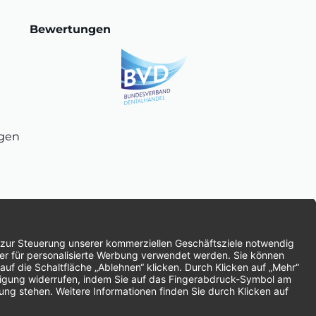
Bewertungen
ngen
chnung
SEPA-Lastschrift
Vorkasse