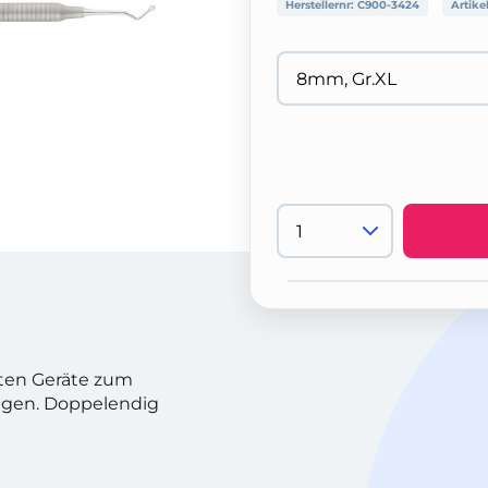
Herstellernr:
C900-3424
Artike
esten Geräte zum
ngen. Doppelendig