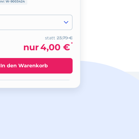
lnr:
W-9003424
statt
23,79 €
*
nur
4,00 €
In den Warenkorb