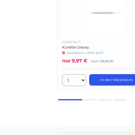
Cybertech
Kürette Gracey
Herstellernr: C900-3407
nur
9,97 €
statt
32,32 €
In den Warenkorb