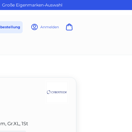
Große Eigenmarken-Auswahl
tbestellung
Anmelden
m, Gr.XL, 1St