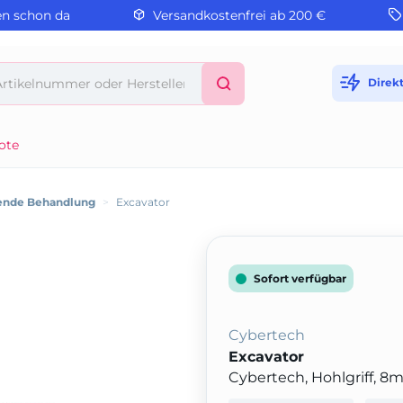
en schon da
Versandkostenfrei ab 200 €
Direk
ote
ende Behandlung
>
Excavator
Sofort verfügbar
Cybertech
Excavator
Cybertech, Hohlgriff, 8m