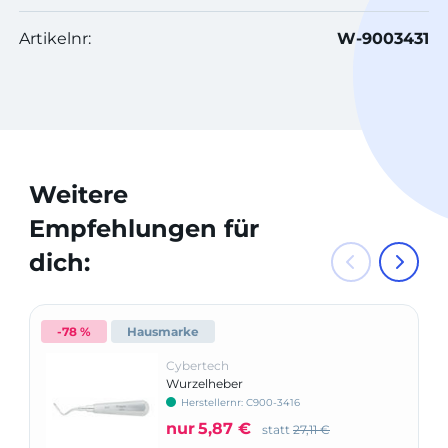
Artikelnr:
W-9003431
Weitere
Empfehlungen für
dich:
-78 %
Hausmarke
Cybertech
Wurzelheber
Herstellernr: C900-3416
nur
5,87 €
statt
27,11 €