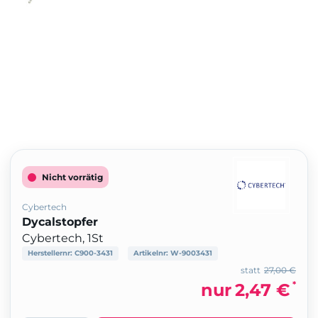
Nicht vorrätig
Cybertech
Dycalstopfer
Cybertech, 1St
Herstellernr:
C900-3431
Artikelnr:
W-9003431
statt
27,00 €
*
nur
2,47 €