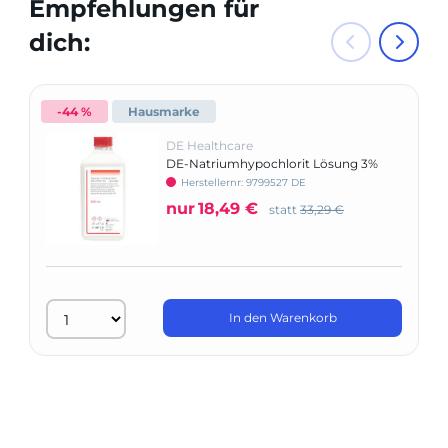
Empfehlungen für
dich:
-44 %
Hausmarke
DE Healthcare
DE-Natriumhypochlorit Lösung 3%
Herstellernr: 9799527 DE
nur
18,49 €
statt
33,29 €
In den Warenkorb