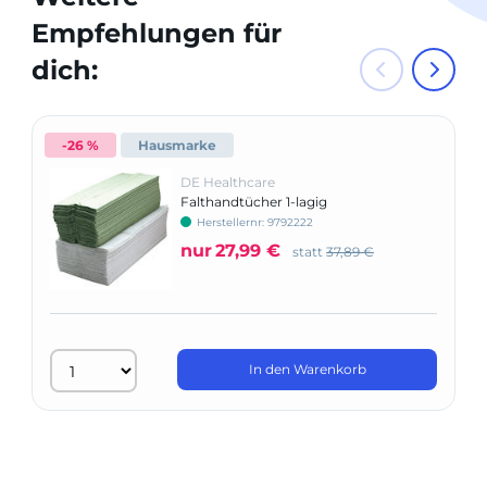
Empfehlungen für
dich:
-26 %
Hausmarke
DE Healthcare
Falthandtücher 1-lagig
Herstellernr: 9792222
nur
27,99 €
statt
37,89 €
In den Warenkorb