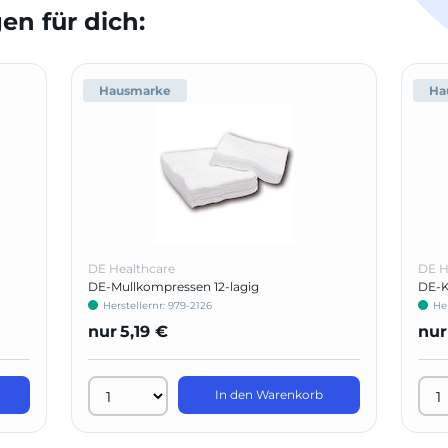
n für dich:
Hausmarke
Ha
DE Healthcare
DE H
DE-Mullkompressen 12-lagig
DE-K
Herstellernr: 979-2126
He
nur
5,19 €
nur
In den Warenkorb