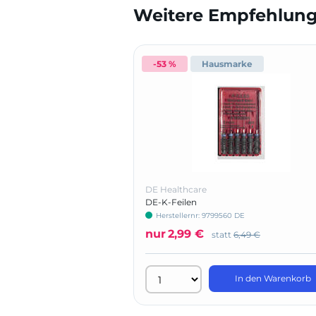
Weitere Empfehlunge
-53 %
Hausmarke
DE Healthcare
DE-K-Feilen
Herstellernr: 9799560 DE
nur
2,99 €
statt
6,49 €
In den Warenkorb