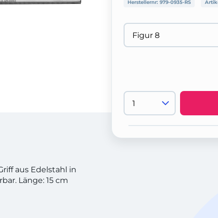
Herstellernr:
979-0935-RS
Artik
ff aus Edelstahl in
rbar. Länge: 15 cm