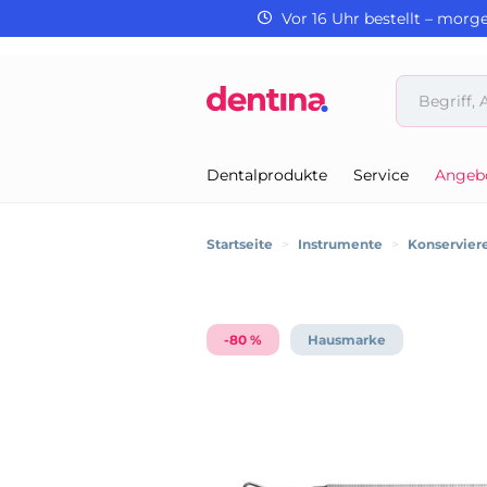
Vor 16 Uhr bestellt – morg
Dentalprodukte
Service
Angeb
Startseite
>
Instrumente
>
Konservier
-80 %
Hausmarke