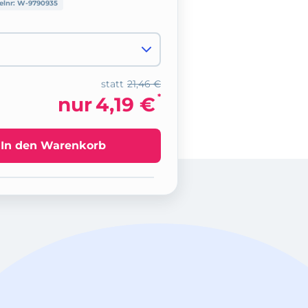
elnr:
W-9790935
statt
21,46 €
*
nur
4,19 €
In den Warenkorb