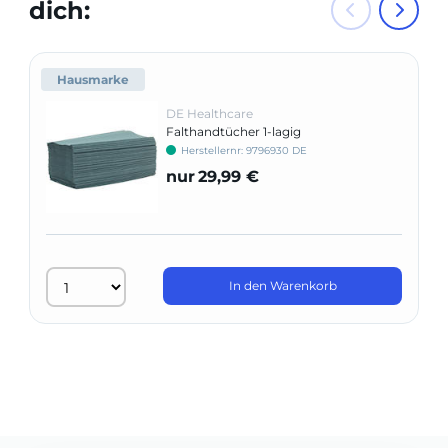
dich:
Hausmarke
DE Healthcare
Falthandtücher 1-lagig
Herstellernr: 9796930 DE
nur
29,99 €
In den Warenkorb