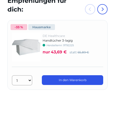
Empfehlungen für
dich:
-33 %
Hausmarke
DE Healthcare
Handtücher 3-lagig
Herstellernr: 9792225
nur
43,69 €
statt
65,89 €
In den Warenkorb