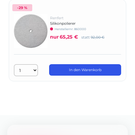
-29 %
Renfert
Silikonpolierer
Herstellernr: 860000
nur
65,25 €
statt
92,00 €
In den Warenkorb