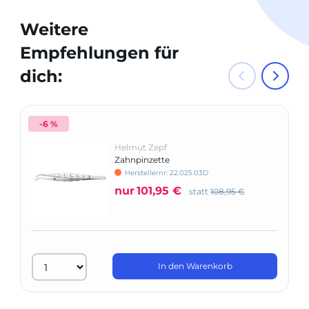
Weitere
Empfehlungen für
dich:
-6 %
Helmut Zepf
Zahnpinzette
Herstellernr: 22.025.03D
nur
101,95 €
statt
108,95 €
In den Warenkorb