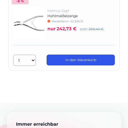
-6 %
Helmut Zepf
Hohlmeißelzange
Herstellernr: 42.326.15
nur
242,73 €
statt
259,40 €
In den Warenkorb
Immer erreichbar