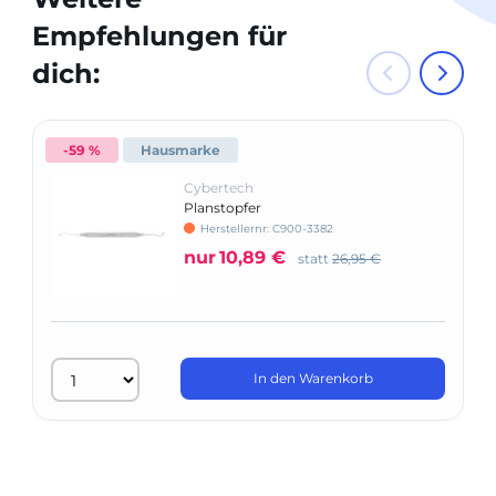
Empfehlungen für
dich:
-59 %
Hausmarke
Cybertech
Planstopfer
Herstellernr: C900-3382
nur
10,89 €
statt
26,95 €
In den Warenkorb