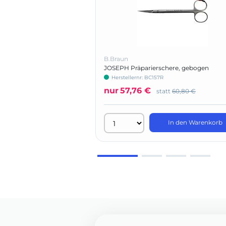
B.Braun
JOSEPH Präparierschere, gebogen
Herstellernr: BC157R
nur
57,76 €
statt
60,80 €
In den Warenkorb