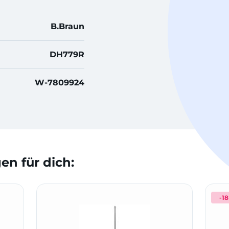
B.Braun
DH779R
W-7809924
n für dich:
-1