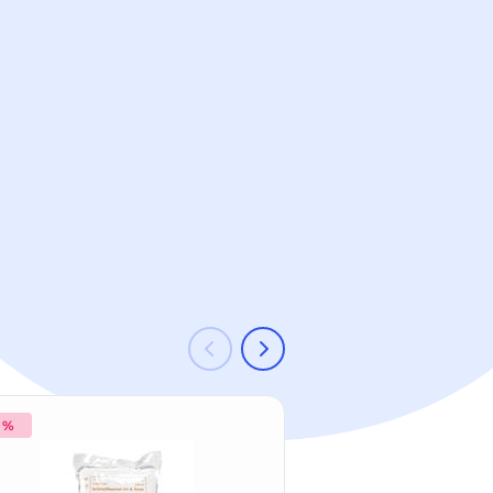
8 %
-3 %