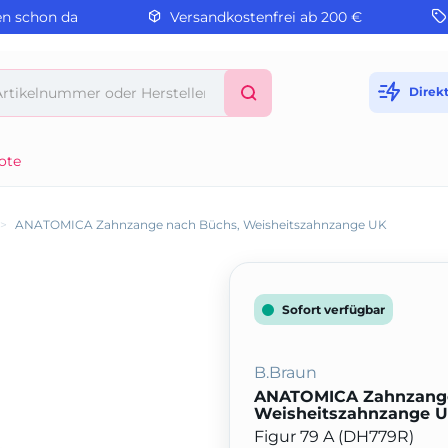
en schon da
Versandkostenfrei ab 200 €
Direk
ote
>
ANATOMICA Zahnzange nach Büchs, Weisheitszahnzange UK
Sofort verfügbar
B.Braun
ANATOMICA Zahnzange
Weisheitszahnzange 
Figur 79 A (DH779R)