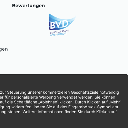
Bewertungen
ngen
chnung
SEPA-Lastschrift
Vorkasse