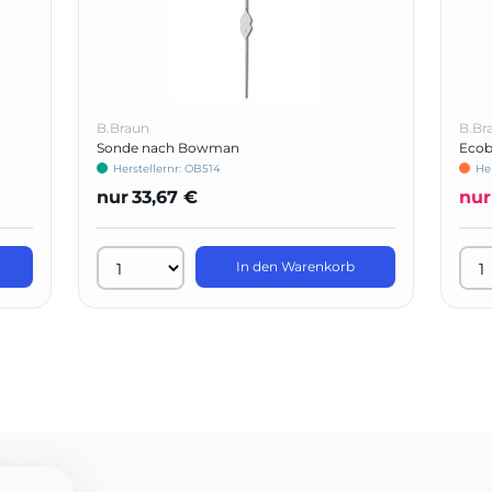
B.Braun
B.Br
Sonde nach Bowman
Ecob
Herstellernr: OB514
He
nur
33,67 €
nur
In den Warenkorb