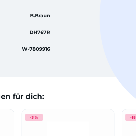
B.Braun
DH767R
W-7809916
n für dich:
-3 %
-1