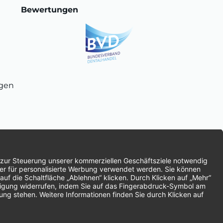
Bewertungen
ngen
chnung
SEPA-Lastschrift
Vorkasse