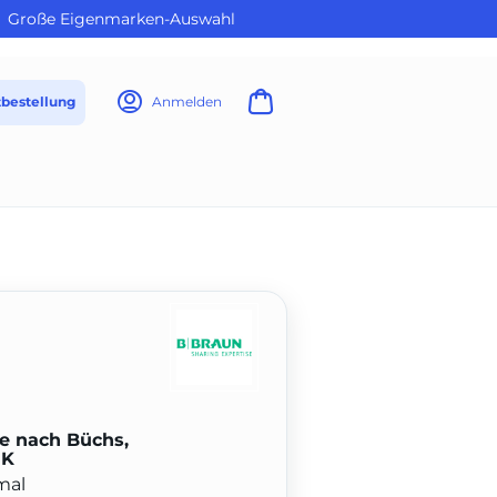
Große Eigenmarken-Auswahl
tbestellung
Anmelden
 nach Büchs,
OK
mal