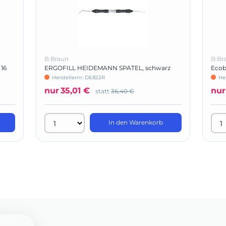
B.Braun
B.Br
 16
ERGOFILL HEIDEMANN SPATEL, schwarz
Ecob
Herstellernr: DE822R
He
nur
35,01 €
nur
statt
36,40 €
In den Warenkorb