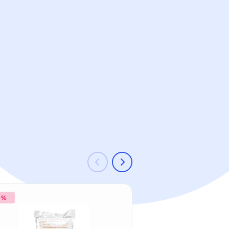
8 %
-17 %