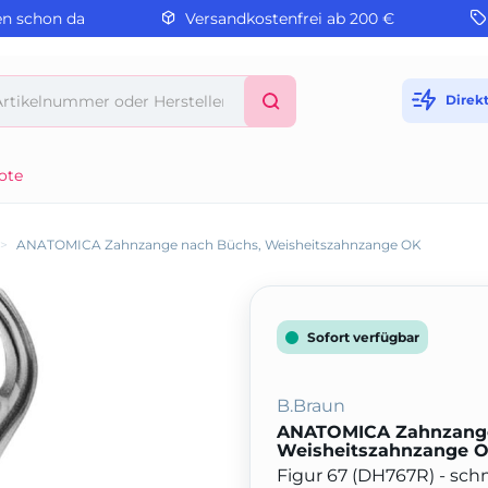
en schon da
Versandkostenfrei ab 200 €
Direk
ote
>
ANATOMICA Zahnzange nach Büchs, Weisheitszahnzange OK
Sofort verfügbar
B.Braun
ANATOMICA Zahnzange
Weisheitszahnzange 
Figur 67 (DH767R) - sch