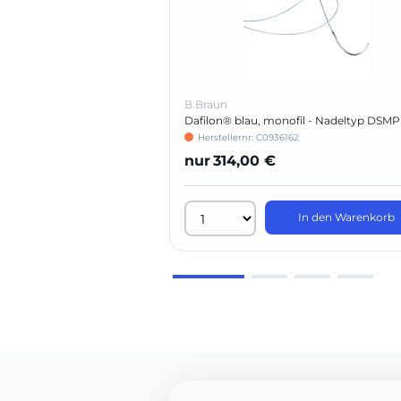
B.Braun
Dafilon® blau, monofil - Nadeltyp DSMP
Herstellernr: C0936162
nur
314,00 €
In den Warenkorb