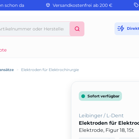
en schon da
Versandkostenfrei ab 200 €
Direk
ote
ansätze
>
Elektroden für Elektrochirurgie
Sofort verfügbar
Leibinger / L-Dent
Elektroden für Elektro
Elektrode, Figur 18, 1St