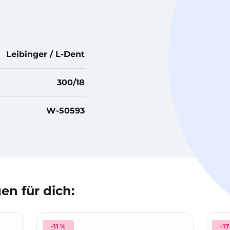
Leibinger / L-Dent
300/18
W-50593
n für dich:
-11 %
-17