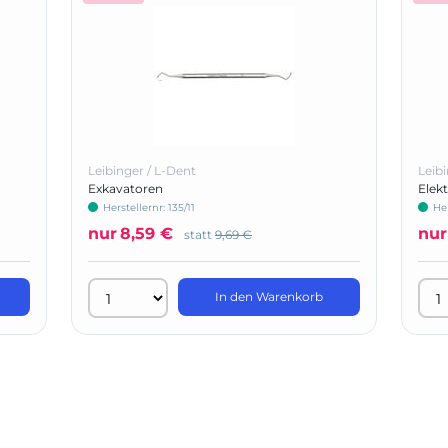
Leibinger / L-Dent
Leibi
Exkavatoren
Elekt
Herstellernr: 135/11
Her
nur
8,59 €
nur
statt
9,69 €
In den Warenkorb