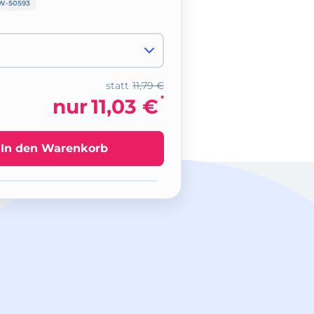
W-50593
statt
11,79 €
*
nur
11,03 €
In den Warenkorb