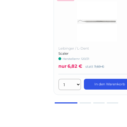
Leibinger / L-Dent
Scaler
Herstellernr: 120/J1
nur
6,82 €
statt
7,69 €
In den Warenkorb