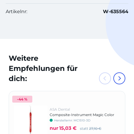
Artikelnr:
W-635564
Weitere
Empfehlungen für
dich:
-44 %
ASA Dental
Composite-Instrument Magic Color
ASA
Herstellernr: MC1510-3D
nur
15,03 €
statt
27,10 €