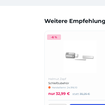
Weitere Empfehlunge
-6 %
Helmut Zepf
Schleifzubehör
Herstellernr: 24.916.10
nur
32,99 €
statt
35,25 €