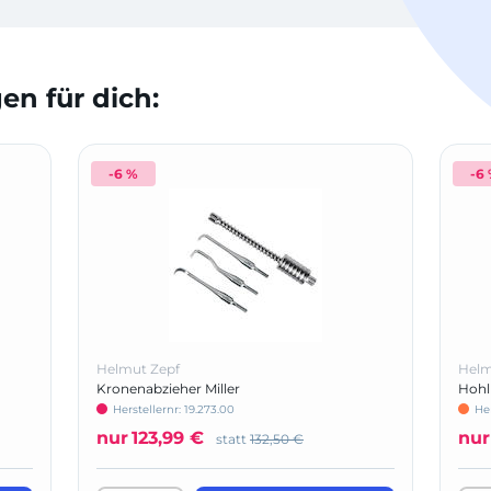
n für dich:
-6 %
-6
Helmut Zepf
Helm
Kronenabzieher Miller
Hohl
Herstellernr: 19.273.00
Her
nur
123,99 €
nur
statt
132,50 €