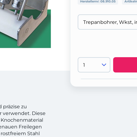
Herstellernr:
08.910.05
Artikel
 präzise zu
r verwendet. Diese
 Knochenmaterial
enauen Freilegen
rostfreiem Stahl