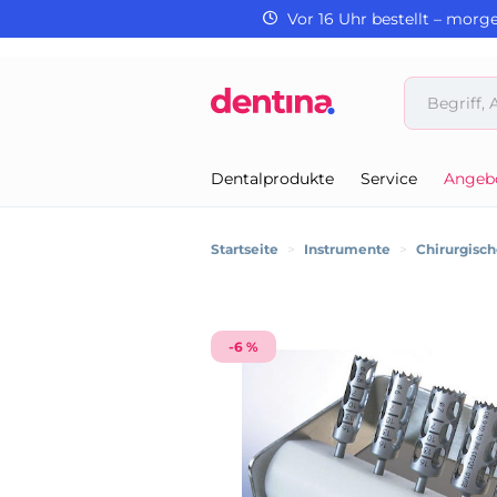
Vor 16 Uhr bestellt – morg
Dentalprodukte
Service
Angeb
Startseite
>
Instrumente
>
Chirurgisc
-6 %