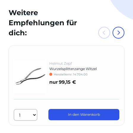
Weitere
Empfehlungen für
dich:
Helmut Zepf
Wurzelsplitterzange Witzel
Herstellernr: 14.704.00
nur
99,15 €
In den Warenkorb