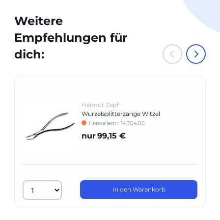
Weitere
Empfehlungen für
dich:
Helmut Zepf
Wurzelsplitterzange Witzel
Herstellernr: 14.704.00
nur
99,15 €
In den Warenkorb