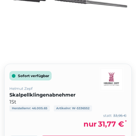
Sofort verfügbar
Helmut Zepf
Skalpellklingenabnehmer
1St
Herstellernr:
46.005.65
Artikelnr:
W-5336552
statt
33,95 €
*
nur
31,77 €