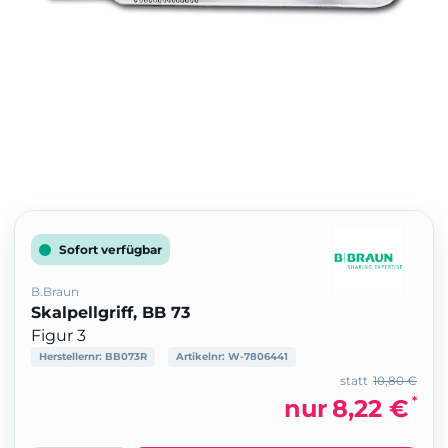
Sofort verfügbar
B.Braun
Skalpellgriff, BB 73
Figur 3
Herstellernr:
BB073R
Artikelnr:
W-7806441
statt
10,80 €
*
nur
8,22 €