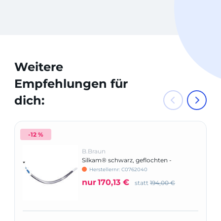
Weitere
Empfehlungen für
dich:
-12 %
B.Braun
Silkam® schwarz, geflochten -
Nadeltyp HS 15
Herstellernr: C0762040
nur
170,13 €
statt
194,00 €