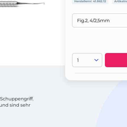
Herstellernr:
41.862.12
Artikeln
Schuppengriff.
und sind sehr