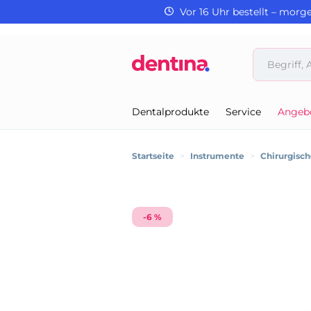
Vor 16 Uhr bestellt – morg
Dentalprodukte
Service
Angeb
Startseite
>
Instrumente
>
Chirurgisc
-6 %