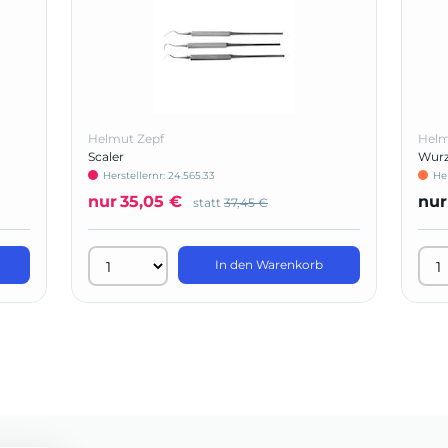
Helmut Zepf
Helm
Scaler
Wurz
Herstellernr: 24.565.33
Her
nur
35,05 €
nur
statt
37,45 €
In den Warenkorb