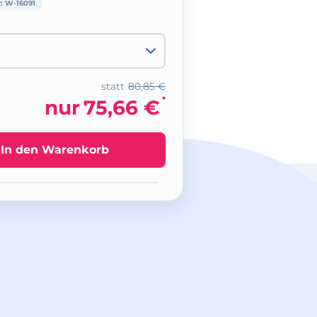
r:
W-16091
statt
80,85 €
*
nur
75,66 €
In den Warenkorb