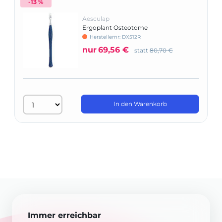
-13 %
Aesculap
Ergoplant Osteotome
Herstellernr: DX512R
nur
69,56 €
statt
80,70 €
In den Warenkorb
Immer erreichbar