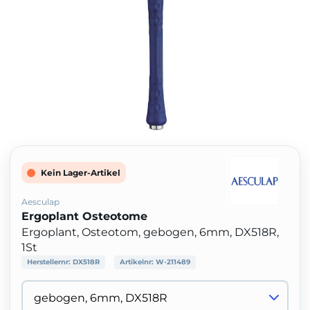
Kein Lager-Artikel
Aesculap
Ergoplant Osteotome
Ergoplant, Osteotom, gebogen, 6mm, DX518R,
1St
Herstellernr:
DX518R
Artikelnr:
W-211489