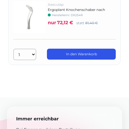
Aesculap
Ergoplant Knochenschaber nach
Buser
Herstellernr: DX254R
nur
72,12 €
statt
81,40 €
In den Warenkorb
Immer erreichbar